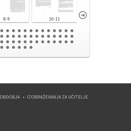
8-9
10-11
12-13
 OBDOBJA
IZOBRAŽEVANJA ZA UČITELJE