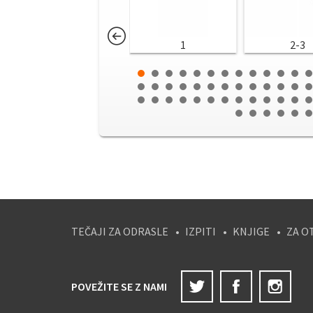
1
2-3
TEČAJI ZA ODRASLE
IZPITI
KNJIGE
ZA O
Twitter
Facebook
Ins
POVEŽITE SE Z NAMI