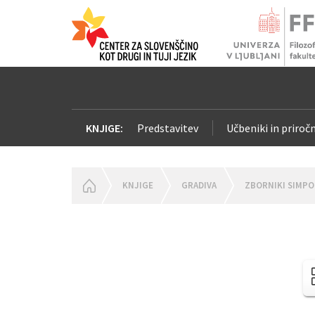
KNJIGE:
Predstavitev
Učbeniki in priročn
HOMEPAGE
KNJIGE
GRADIVA
ZBORNIKI SIMPO