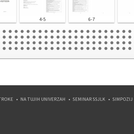
4-5
6-7
TROKE
NA TUJIH UNIVERZAH
SEMINAR SSJLK
SIMPOZIJ
tagram