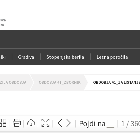
iki
Gradiva
Stopenjska berila
Letna poročila
ZIJA OBDOBJA
OBDOBJA 41_ZBORNIK
OBDOBJA 41_ZA LISTANJ
Pojdi na
1 / 36