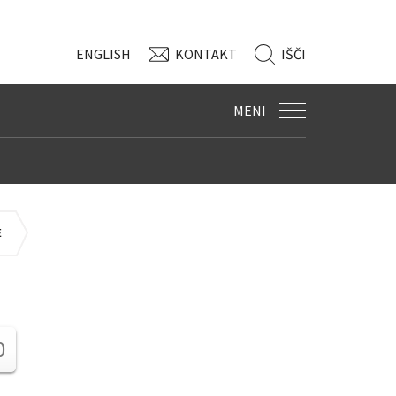
ENG
LISH
KONTAKT
IŠČI
MENI
E
0