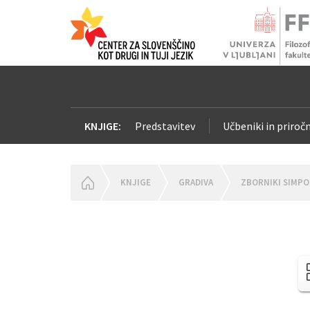
KNJIGE:
Predstavitev
Učbeniki in priročn
HOMEPAGE
KNJIGE
GRADIVA
ZBORNIKI SIMPO