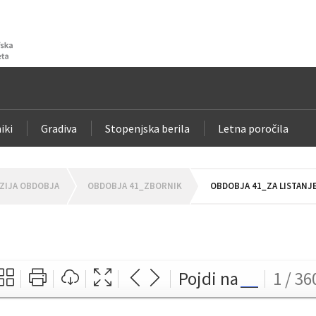
iki
Gradiva
Stopenjska berila
Letna poročila
ZIJA OBDOBJA
OBDOBJA 41_ZBORNIK
OBDOBJA 41_ZA LISTANJ
Pojdi na
1 / 36