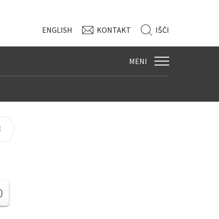
ENG
LISH
KONTAKT
IŠČI
MENI
E
0