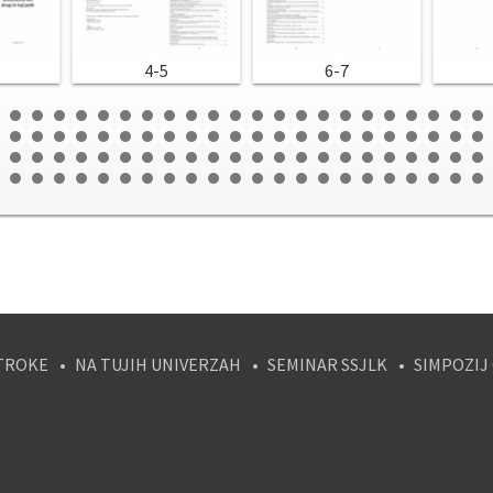
4-5
6-7
TROKE
NA TUJIH UNIVERZAH
SEMINAR SSJLK
SIMPOZIJ
tagram