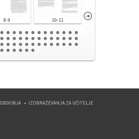
8-9
10-11
12-13
 OBDOBJA
IZOBRAŽEVANJA ZA UČITELJE