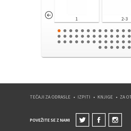
1
2-3
TEČAJI ZA ODRASLE
IZPITI
KNJIGE
ZA O
Twitter
Facebook
Ins
POVEŽITE SE Z NAMI