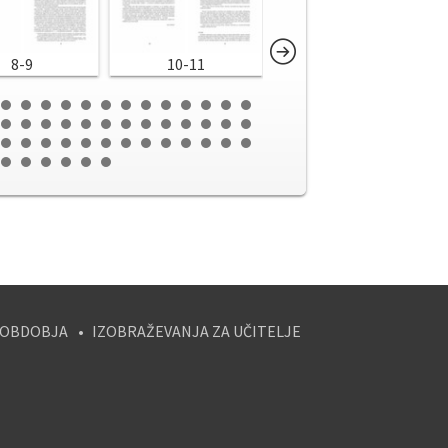
8-9
10-11
12-13
 OBDOBJA
IZOBRAŽEVANJA ZA UČITELJE