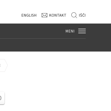
ENG
LISH
KONTAKT
IŠČI
MENI
E
0