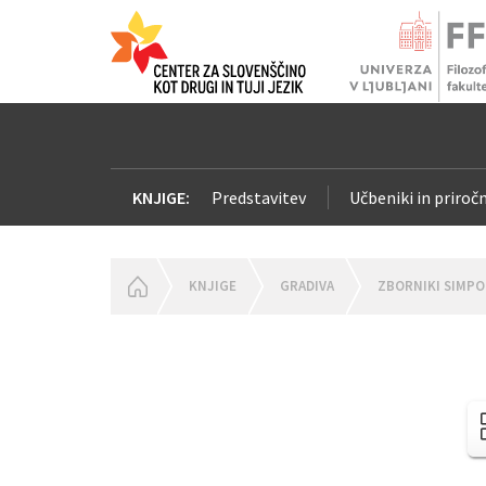
KNJIGE:
Predstavitev
Učbeniki in priročn
HOMEPAGE
KNJIGE
GRADIVA
ZBORNIKI SIMPO