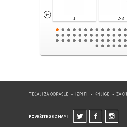
1
2-3
TEČAJI ZA ODRASLE
IZPITI
KNJIGE
ZA O
Twitter
Facebook
Ins
POVEŽITE SE Z NAMI