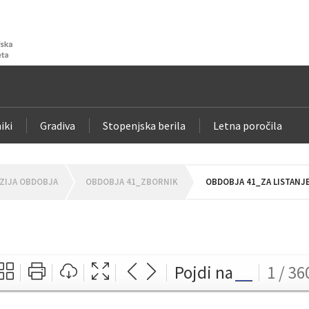
iki
Gradiva
Stopenjska berila
Letna poročila
ZIJA OBDOBJA
OBDOBJA 41_ZBORNIK
OBDOBJA 41_ZA LISTANJ
Pojdi na
1 / 36