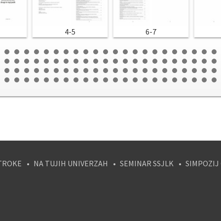
4-5
6-7
TROKE
NA TUJIH UNIVERZAH
SEMINAR SSJLK
SIMPOZIJ
tagram