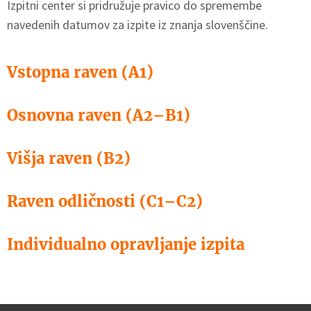
Izpitni center si pridružuje pravico do spremembe
navedenih datumov za izpite iz znanja slovenščine.
Vstopna raven (A1)
Osnovna raven (A2–B1)
Višja raven (B2)
Raven odličnosti (C1–C2)
Individualno opravljanje izpita