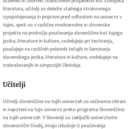
učbeniki in zborniki znanstvenih prispevkov kot študijska
literatura, učitelji so deležni stalnega strokovnega
izpopolnjevanja in priprave pred odhodom na univerzo v
tujini, vpeti so v različne mednarodne in slovenske
projekte na področju poučevanja slovenščine kot tujega
jezika, literature in kulture, sodelujejo pri testiranju,
poučujejo na različnih poletnih tečajih in Seminarju
slovenskega jezika, literature in kulture, sodelujejo na
izobraževanjih in simpozijih Obdobja.
Učitelji
Učitelji slovenščine na tujih univerzah so večinoma izbrani
in napoteni na tujo univerzo preko programa Slovenščina
na tujih univerzah. V Sloveniji so zaključili univerzitetni
slovenistični študij, imajo izkušnje iz poučevanja