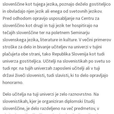
slovenščine kot tujega jezika, poznajo deželo gostiteljico
in obvladajo njen jezik ali enega od svetovnih jezikov.
Pred odhodom opravijo usposabljanje na Centru za
slovenščino kot drugi in tuji jezik ter hospitirajo na
tečajih slovenščine ter na poletnem Seminarju
slovenskega jezika, literature in kulture. V večini primerov
stroške za delo in bivanje učiteljev na univerzi v tujini
plačujeta obe strani, tako Republika Slovenija kot tudi
univerza gostiteljica. Učitelji na slovenistikah po svetu so
tudi npr. na tujih univerzah zaposleni učitelji ali v tuji
državi živeči slovenisti, tudi slavisti, ki to delo opravljajo
honorarno.
Delo učitelja na tuji univerzi je zelo raznovrstno. Na
slovenistikah, kjer je organiziran diplomski študij
slovenščine, je delo razdeljeno na več predmetov, v