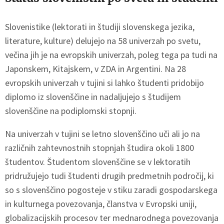
Slovenistike (lektorati in študiji slovenskega jezika,
literature, kulture) delujejo na 58 univerzah po svetu,
večina jih je na evropskih univerzah, poleg tega pa tudi na
Japonskem, Kitajskem, v ZDA in Argentini. Na 28
evropskih univerzah v tujini si lahko študenti pridobijo
diplomo iz slovenščine in nadaljujejo s študijem
slovenščine na podiplomski stopnji.
Na univerzah v tujini se letno slovenščino uči ali jo na
različnih zahtevnostnih stopnjah študira okoli 1800
študentov. Študentom slovenščine se v lektoratih
pridružujejo tudi študenti drugih predmetnih področij, ki
so s slovenščino pogosteje v stiku zaradi gospodarskega
in kulturnega povezovanja, članstva v Evropski uniji,
globalizacijskih procesov ter mednarodnega povezovanja