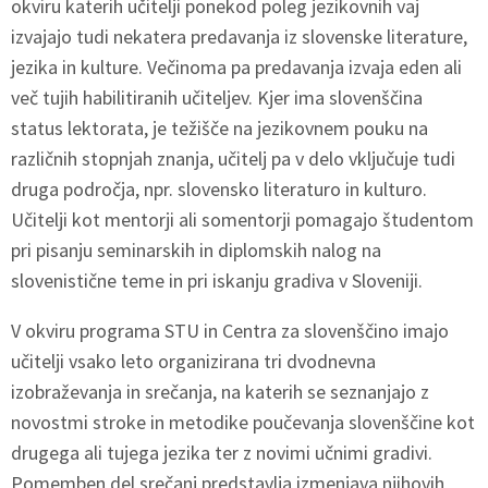
okviru katerih učitelji ponekod poleg jezikovnih vaj
izvajajo tudi nekatera predavanja iz slovenske literature,
jezika in kulture. Večinoma pa predavanja izvaja eden ali
več tujih habilitiranih učiteljev. Kjer ima slovenščina
status lektorata, je težišče na jezikovnem pouku na
različnih stopnjah znanja, učitelj pa v delo vključuje tudi
druga področja, npr. slovensko literaturo in kulturo.
Učitelji kot mentorji ali somentorji pomagajo študentom
pri pisanju seminarskih in diplomskih nalog na
slovenistične teme in pri iskanju gradiva v Sloveniji.
V okviru programa STU in Centra za slovenščino imajo
učitelji vsako leto organizirana tri dvodnevna
izobraževanja in srečanja, na katerih se seznanjajo z
novostmi stroke in metodike poučevanja slovenščine kot
drugega ali tujega jezika ter z novimi učnimi gradivi.
Pomemben del srečanj predstavlja izmenjava njihovih