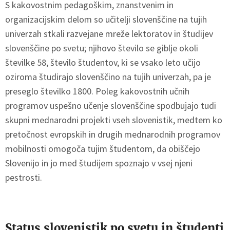
S kakovostnim pedagoškim, znanstvenim in
organizacijskim delom so učitelji slovenščine na tujih
univerzah stkali razvejane mreže lektoratov in študijev
slovenščine po svetu; njihovo število se giblje okoli
številke 58, število študentov, ki se vsako leto učijo
oziroma študirajo slovenščino na tujih univerzah, pa je
preseglo številko 1800. Poleg kakovostnih učnih
programov uspešno učenje slovenščine spodbujajo tudi
skupni mednarodni projekti vseh slovenistik, medtem ko
pretočnost evropskih in drugih mednarodnih programov
mobilnosti omogoča tujim študentom, da obiščejo
Slovenijo in jo med študijem spoznajo v vsej njeni
pestrosti.
Status slovenistik po svetu in študenti