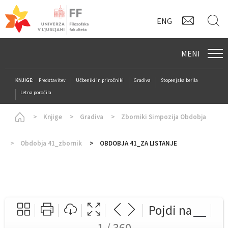
KONTAK
I
ENG
MENI
KNJIGE:
Predstavitev
Učbeniki in priročniki
Gradiva
Stopenjska berila
Letna poročila
Homepage
Knjige
Gradiva
Zborniki Simpozija Obdobja
Obdobja 41_zbornik
OBDOBJA 41_ZA LISTANJE
Pojdi na