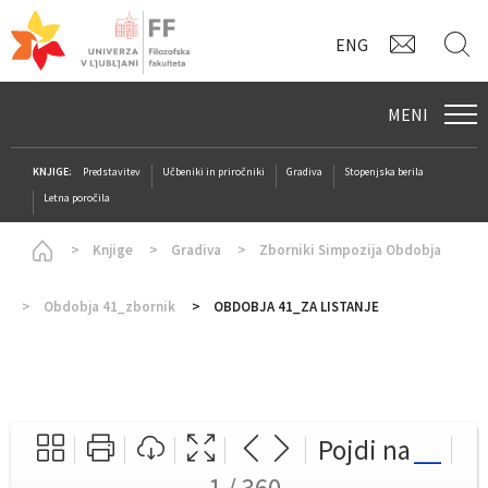
KONTAK
I
ENG
MENI
KNJIGE:
Predstavitev
Učbeniki in priročniki
Gradiva
Stopenjska berila
Letna poročila
Homepage
Knjige
Gradiva
Zborniki Simpozija Obdobja
Obdobja 41_zbornik
OBDOBJA 41_ZA LISTANJE
Pojdi na