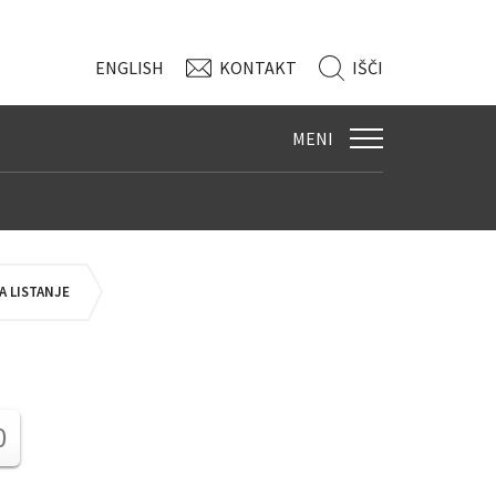
ENG
LISH
KONTAKT
IŠČI
MENI
 LISTANJE
0