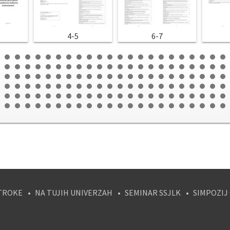
4-5
6-7
TROKE
NA TUJIH UNIVERZAH
SEMINAR SSJLK
SIMPOZIJ
tagram