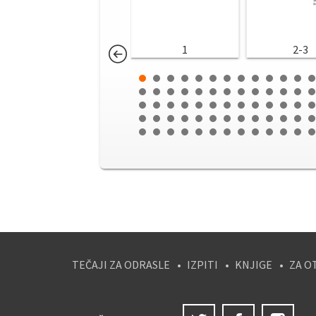
1
2-3
TEČAJI ZA ODRASLE
IZPITI
KNJIGE
ZA O
Twitter
Facebook
Ins