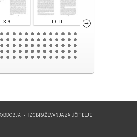
8-9
10-11
12-13
 OBDOBJA
IZOBRAŽEVANJA ZA UČITELJE