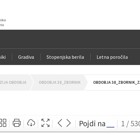
iki
Gradiva
Stopenjska berila
Letna poročila
ZIJA OBDOBJA
OBDOBJA 38_ZBORNIK
OBDOBJA 38_ZBORNIK_ZA
Pojdi na
1 / 53