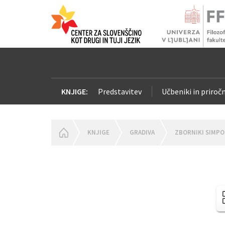
KNJIGE:
Predstavitev
Učbeniki in priročn
HOMEPAGE
KNJIGE
GRADIVA
ZBORNIKI SIMPO