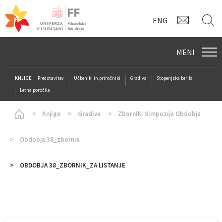
KONTAK
I
ENG
MENI
KNJIGE:
Predstavitev
Učbeniki in priročniki
Gradiva
Stopenjska berila
Letna poročila
Homepage
Knjige
Gradiva
Zborniki Simpozija Obdobja
Obdobja 38_zbornik
OBDOBJA 38_ZBORNIK_ZA LISTANJE