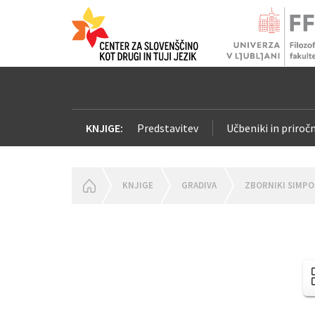
KNJIGE:
Predstavitev
Učbeniki in priročn
HOMEPAGE
KNJIGE
GRADIVA
ZBORNIKI SIMPO