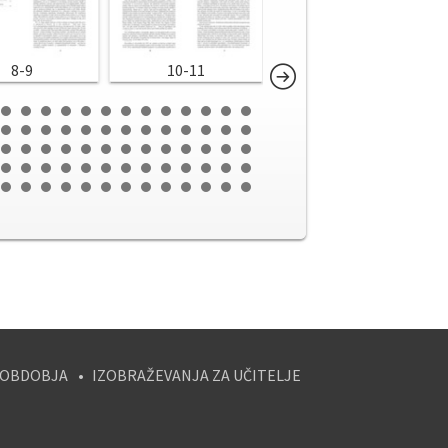
8-9
10-11
12-13
 OBDOBJA
IZOBRAŽEVANJA ZA UČITELJE