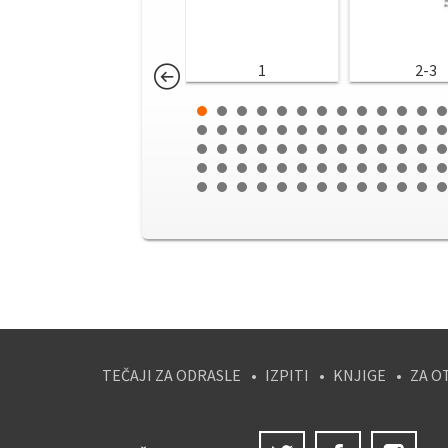
1
2-3
TEČAJI ZA ODRASLE
IZPITI
KNJIGE
ZA O
Twitter
Facebook
Ins