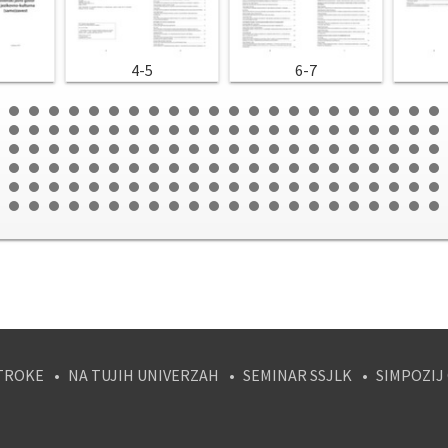
4-5
6-7
TROKE
NA TUJIH UNIVERZAH
SEMINAR SSJLK
SIMPOZIJ
tagram