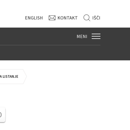
ENG
LISH
KONTAKT
IŠČI
MENI
 LISTANJE
0