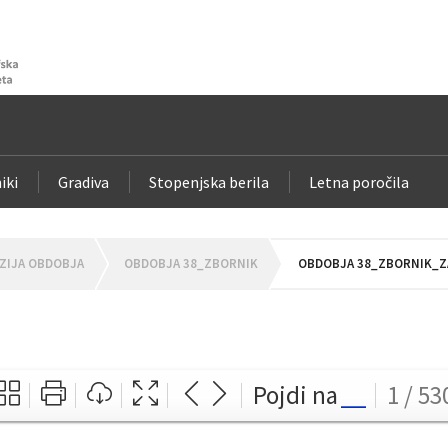
iki
Gradiva
Stopenjska berila
Letna poročila
ZIJA OBDOBJA
OBDOBJA 38_ZBORNIK
OBDOBJA 38_ZBORNIK_ZA
Pojdi na
1 / 53