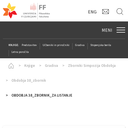
KONTAK
I
ENG
MENI
KNJIGE:
Predstavitev
Učbeniki in priročniki
Gradiva
Stopenjska berila
Letna poročila
Homepage
Knjige
Gradiva
Zborniki Simpozija Obdobja
Obdobja 38_zbornik
OBDOBJA 38_ZBORNIK_ZA LISTANJE