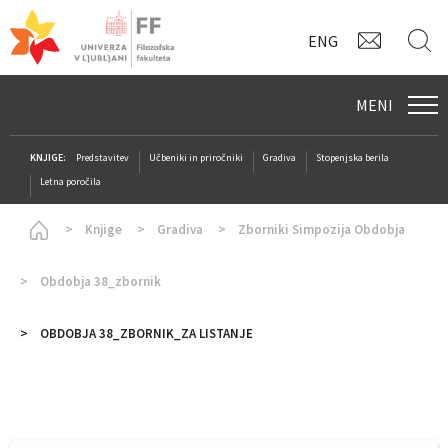
KONTAK
I
ENG
MENI
KNJIGE:
Predstavitev
Učbeniki in priročniki
Gradiva
Stopenjska berila
Letna poročila
Homepage
Knjige
Gradiva
Zborniki Simpozija Obdobja
Obdobja 38_zbornik
OBDOBJA 38_ZBORNIK_ZA LISTANJE