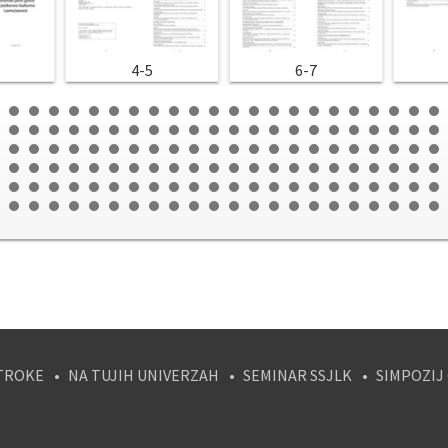
4-5
6-7
TROKE
NA TUJIH UNIVERZAH
SEMINAR SSJLK
SIMPOZIJ
tagram