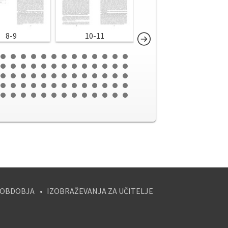
8-9
10-11
12-13
 OBDOBJA
IZOBRAŽEVANJA ZA UČITELJE