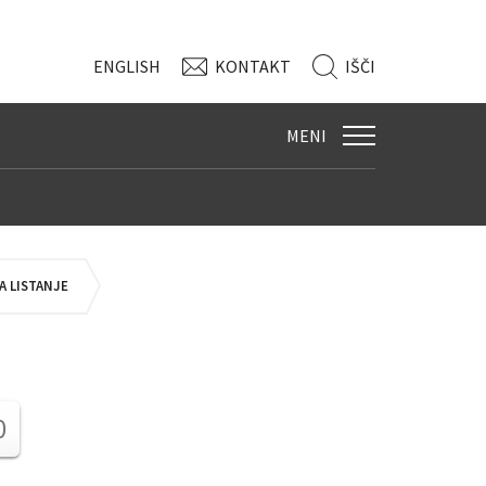
ENG
LISH
KONTAKT
IŠČI
MENI
 LISTANJE
0