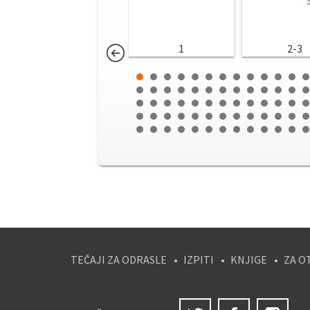
1
2-3
TEČAJI ZA ODRASLE
IZPITI
KNJIGE
ZA O
Twitter
Facebook
Ins