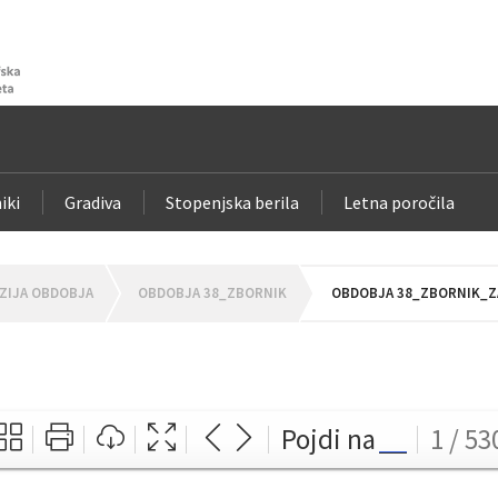
iki
Gradiva
Stopenjska berila
Letna poročila
ZIJA OBDOBJA
OBDOBJA 38_ZBORNIK
OBDOBJA 38_ZBORNIK_ZA
Pojdi na
1 / 53