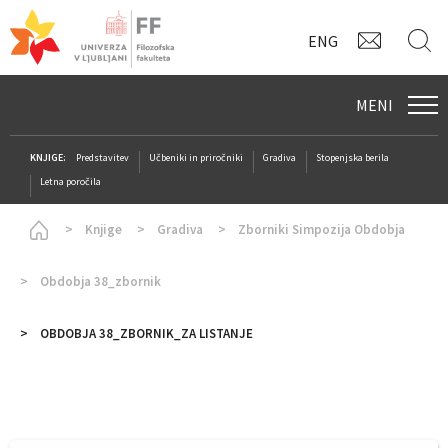
KONTAK
I
ENG
MENI
KNJIGE:
Predstavitev
Učbeniki in priročniki
Gradiva
Stopenjska berila
Letna poročila
Homepage
Knjige
Gradiva
Zborniki Simpozija Obdobja
Obdobja 38_zbornik
OBDOBJA 38_ZBORNIK_ZA LISTANJE