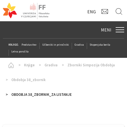
KONTAK
I
ENG
MENI
KNJIGE:
Predstavitev
Učbeniki in priročniki
Gradiva
Stopenjska berila
Letna poročila
Homepage
Knjige
Gradiva
Zborniki Simpozija Obdobja
Obdobja 38_zbornik
OBDOBJA 38_ZBORNIK_ZA LISTANJE