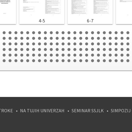
4-5
6-7
TROKE
NA TUJIH UNIVERZAH
SEMINAR SSJLK
SIMPOZIJ
tagram