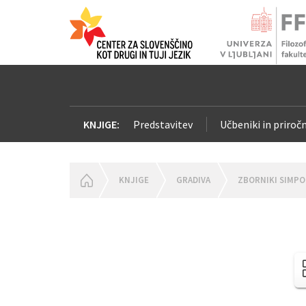
KNJIGE:
Predstavitev
Učbeniki in priročn
HOMEPAGE
KNJIGE
GRADIVA
ZBORNIKI SIMPO