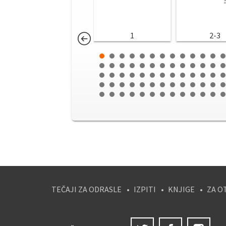
1
2-3
TEČAJI ZA ODRASLE
IZPITI
KNJIGE
ZA O
Twitter
Facebook
Ins