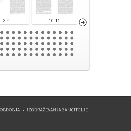
8-9
10-11
12-13
 OBDOBJA
IZOBRAŽEVANJA ZA UČITELJE