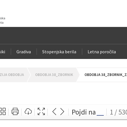
iki
Gradiva
Stopenjska berila
Letna poročila
ZIJA OBDOBJA
OBDOBJA 38_ZBORNIK
OBDOBJA 38_ZBORNIK_ZA
Pojdi na
1 / 53