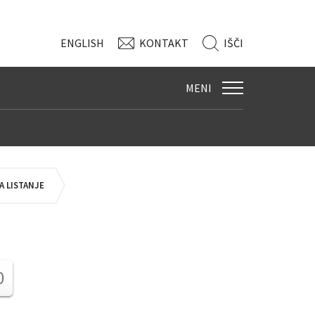
ENG
LISH
KONTAKT
IŠČI
MENI
 LISTANJE
0