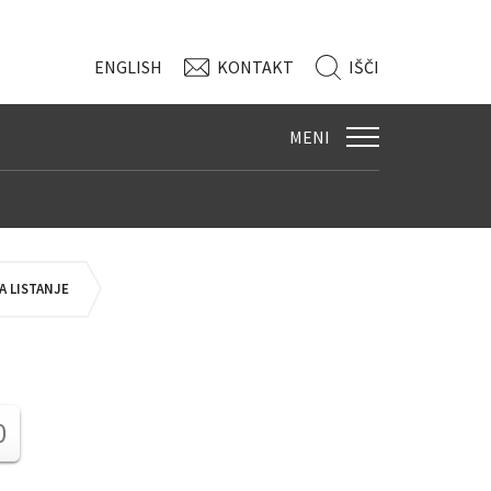
ENG
LISH
KONTAKT
IŠČI
MENI
 LISTANJE
0