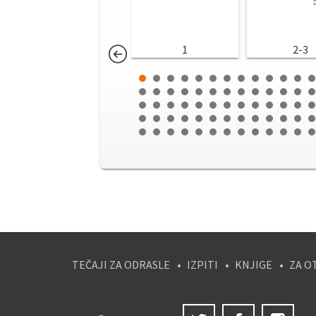
1
2-3
TEČAJI ZA ODRASLE
IZPITI
KNJIGE
ZA O
Twitter
Facebook
Ins