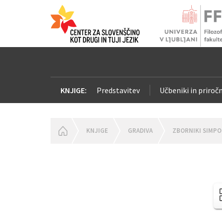
KNJIGE:
Predstavitev
Učbeniki in priročn
HOMEPAGE
KNJIGE
GRADIVA
ZBORNIKI SIMPO