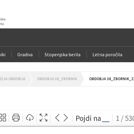
iki
Gradiva
Stopenjska berila
Letna poročila
ZIJA OBDOBJA
OBDOBJA 38_ZBORNIK
OBDOBJA 38_ZBORNIK_ZA
Pojdi na
1 / 53