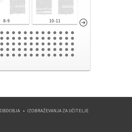
8-9
10-11
12-13
 OBDOBJA
IZOBRAŽEVANJA ZA UČITELJE