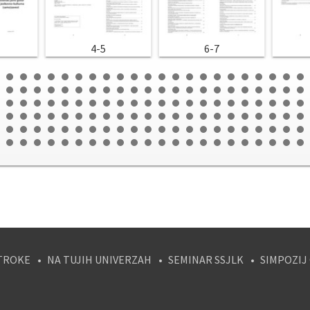
4-5
6-7
TROKE
NA TUJIH UNIVERZAH
SEMINAR SSJLK
SIMPOZIJ
tagram