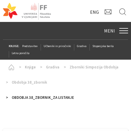
KONTAK
I
ENG
MENI
KNJIGE:
Predstavitev
Učbeniki in priročniki
Gradiva
Stopenjska berila
Letna poročila
Homepage
Knjige
Gradiva
Zborniki Simpozija Obdobja
Obdobja 38_zbornik
OBDOBJA 38_ZBORNIK_ZA LISTANJE