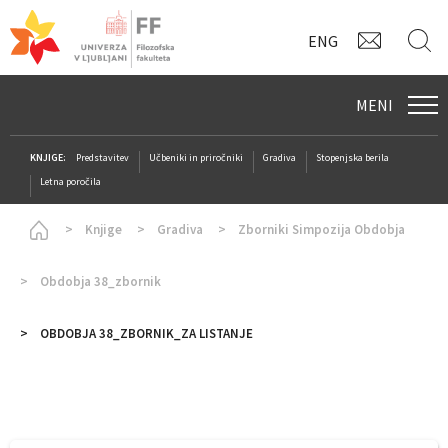
KONTAK
I
ENG
MENI
KNJIGE:
Predstavitev
Učbeniki in priročniki
Gradiva
Stopenjska berila
Letna poročila
Homepage
Knjige
Gradiva
Zborniki Simpozija Obdobja
Obdobja 38_zbornik
OBDOBJA 38_ZBORNIK_ZA LISTANJE