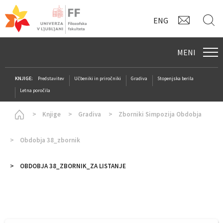
KONTAK
I
ENG
MENI
KNJIGE:
Predstavitev
Učbeniki in priročniki
Gradiva
Stopenjska berila
Letna poročila
Homepage
Knjige
Gradiva
Zborniki Simpozija Obdobja
Obdobja 38_zbornik
OBDOBJA 38_ZBORNIK_ZA LISTANJE