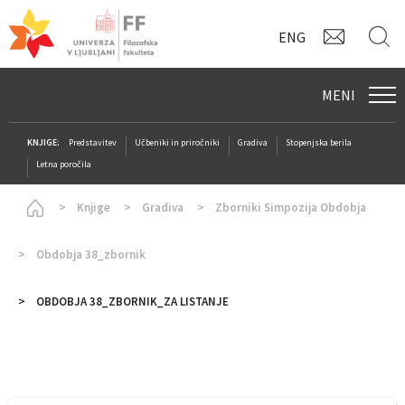
KONTAK
I
ENG
MENI
KNJIGE:
Predstavitev
Učbeniki in priročniki
Gradiva
Stopenjska berila
Letna poročila
Homepage
Knjige
Gradiva
Zborniki Simpozija Obdobja
Obdobja 38_zbornik
OBDOBJA 38_ZBORNIK_ZA LISTANJE