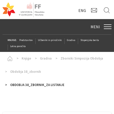
KONTAK
I
ENG
MENI
KNJIGE:
Predstavitev
Učbeniki in priročniki
Gradiva
Stopenjska berila
Letna poročila
Homepage
Knjige
Gradiva
Zborniki Simpozija Obdobja
Obdobja 38_zbornik
OBDOBJA 38_ZBORNIK_ZA LISTANJE