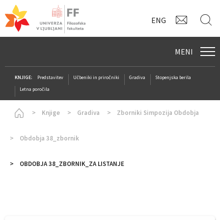
KONTAK
I
ENG
MENI
KNJIGE:
Predstavitev
Učbeniki in priročniki
Gradiva
Stopenjska berila
Letna poročila
Homepage
Knjige
Gradiva
Zborniki Simpozija Obdobja
Obdobja 38_zbornik
OBDOBJA 38_ZBORNIK_ZA LISTANJE