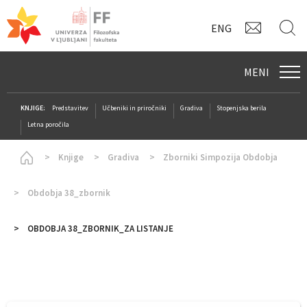
KONTAK
I
ENG
MENI
KNJIGE:
Predstavitev
Učbeniki in priročniki
Gradiva
Stopenjska berila
Letna poročila
Homepage
Knjige
Gradiva
Zborniki Simpozija Obdobja
Obdobja 38_zbornik
OBDOBJA 38_ZBORNIK_ZA LISTANJE