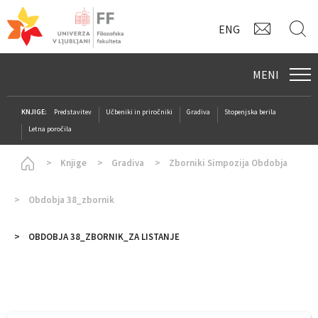
KONTAK
I
ENG
MENI
KNJIGE:
Predstavitev
Učbeniki in priročniki
Gradiva
Stopenjska berila
Letna poročila
Homepage
Knjige
Gradiva
Zborniki Simpozija Obdobja
Obdobja 38_zbornik
OBDOBJA 38_ZBORNIK_ZA LISTANJE