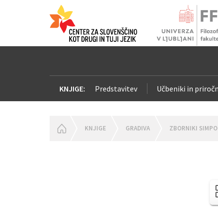
KNJIGE:
Predstavitev
Učbeniki in priročn
HOMEPAGE
KNJIGE
GRADIVA
ZBORNIKI SIMPO