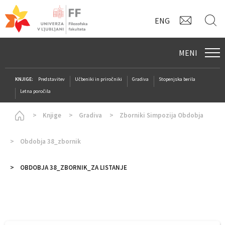
KONTAK
I
ENG
MENI
KNJIGE:
Predstavitev
Učbeniki in priročniki
Gradiva
Stopenjska berila
Letna poročila
Homepage
Knjige
Gradiva
Zborniki Simpozija Obdobja
Obdobja 38_zbornik
OBDOBJA 38_ZBORNIK_ZA LISTANJE