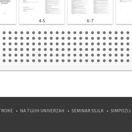
4-5
6-7
TROKE
NA TUJIH UNIVERZAH
SEMINAR SSJLK
SIMPOZIJ
tagram