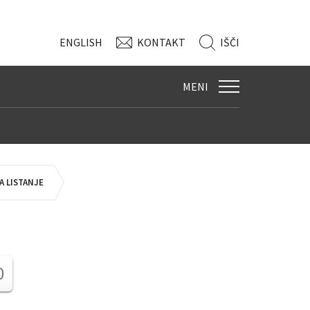
ENG
LISH
KONTAKT
IŠČI
MENI
 LISTANJE
0