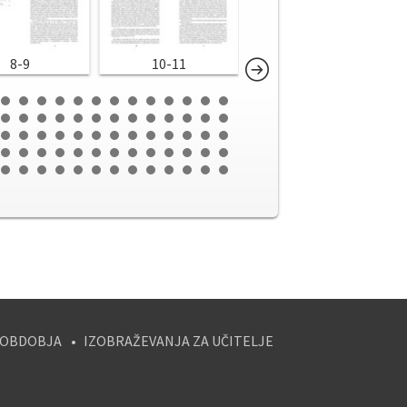
8-9
10-11
12-13
 OBDOBJA
IZOBRAŽEVANJA ZA UČITELJE