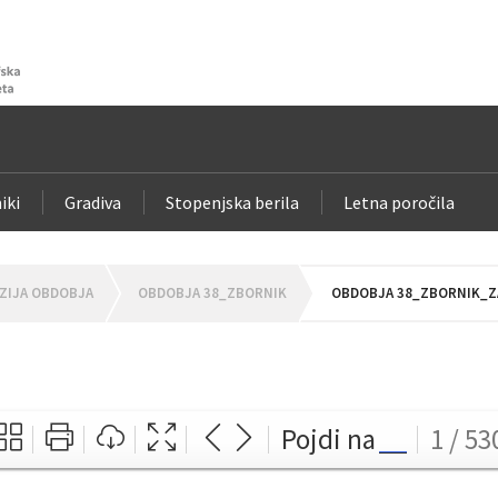
iki
Gradiva
Stopenjska berila
Letna poročila
ZIJA OBDOBJA
OBDOBJA 38_ZBORNIK
OBDOBJA 38_ZBORNIK_ZA
Pojdi na
1 / 53