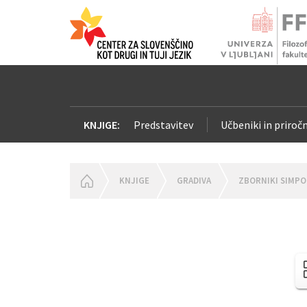
KNJIGE:
Predstavitev
Učbeniki in priročn
HOMEPAGE
KNJIGE
GRADIVA
ZBORNIKI SIMPO