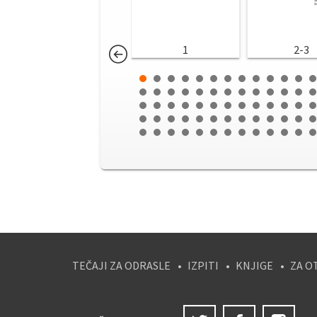
1
2-3
TEČAJI ZA ODRASLE
IZPITI
KNJIGE
ZA O
Twitter
Facebook
Ins