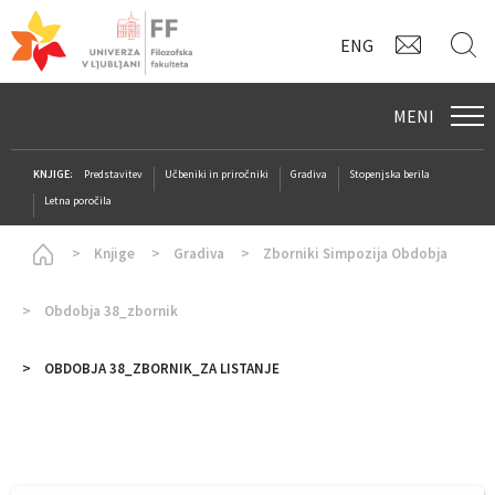
KONTAK
I
ENG
MENI
KNJIGE:
Predstavitev
Učbeniki in priročniki
Gradiva
Stopenjska berila
Letna poročila
Homepage
Knjige
Gradiva
Zborniki Simpozija Obdobja
Obdobja 38_zbornik
OBDOBJA 38_ZBORNIK_ZA LISTANJE