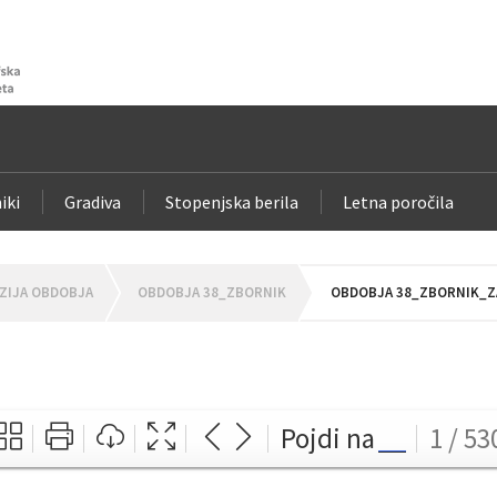
iki
Gradiva
Stopenjska berila
Letna poročila
ZIJA OBDOBJA
OBDOBJA 38_ZBORNIK
OBDOBJA 38_ZBORNIK_ZA
Pojdi na
1 / 53