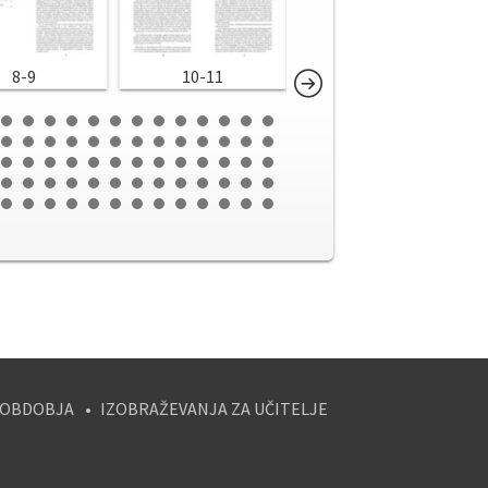
8-9
10-11
12-13
 OBDOBJA
IZOBRAŽEVANJA ZA UČITELJE