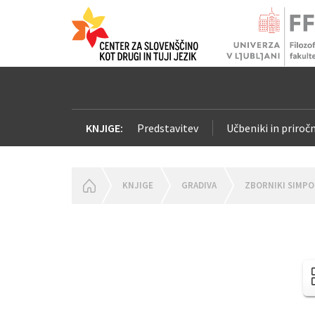
KNJIGE:
Predstavitev
Učbeniki in priročn
HOMEPAGE
KNJIGE
GRADIVA
ZBORNIKI SIMPO