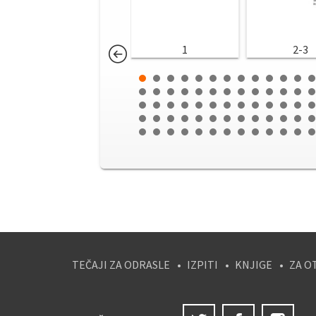
1
2-3
TEČAJI ZA ODRASLE
IZPITI
KNJIGE
ZA O
Twitter
Facebook
Ins