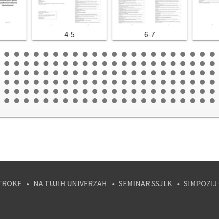
4-5
6-7
TROKE
NA TUJIH UNIVERZAH
SEMINAR SSJLK
SIMPOZIJ
tagram