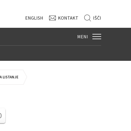
ENG
LISH
KONTAKT
IŠČI
MENI
 LISTANJE
0