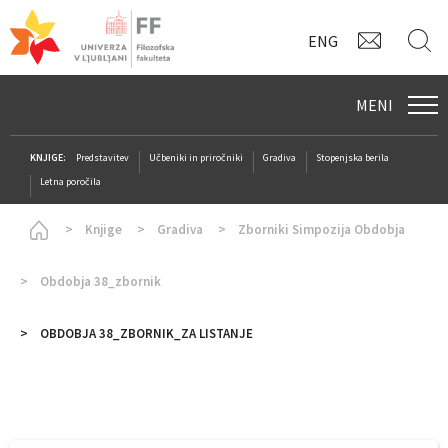
KONTAK
I
ENG
MENI
KNJIGE:
Predstavitev
Učbeniki in priročniki
Gradiva
Stopenjska berila
Letna poročila
Homepage
Knjige
Gradiva
Zborniki Simpozija Obdobja
Obdobja 38_zbornik
OBDOBJA 38_ZBORNIK_ZA LISTANJE