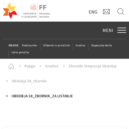
KONTAK
I
ENG
MENI
KNJIGE:
Predstavitev
Učbeniki in priročniki
Gradiva
Stopenjska berila
Letna poročila
Homepage
Knjige
Gradiva
Zborniki Simpozija Obdobja
Obdobja 38_zbornik
OBDOBJA 38_ZBORNIK_ZA LISTANJE