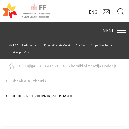
KONTAK
I
ENG
MENI
KNJIGE:
Predstavitev
Učbeniki in priročniki
Gradiva
Stopenjska berila
Letna poročila
Homepage
Knjige
Gradiva
Zborniki Simpozija Obdobja
Obdobja 38_zbornik
OBDOBJA 38_ZBORNIK_ZA LISTANJE