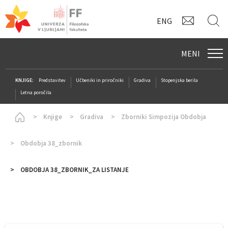
KONTAK
I
ENG
MENI
KNJIGE:
Predstavitev
Učbeniki in priročniki
Gradiva
Stopenjska berila
Letna poročila
Homepage
Knjige
Gradiva
Zborniki Simpozija Obdobja
Obdobja 38_zbornik
OBDOBJA 38_ZBORNIK_ZA LISTANJE