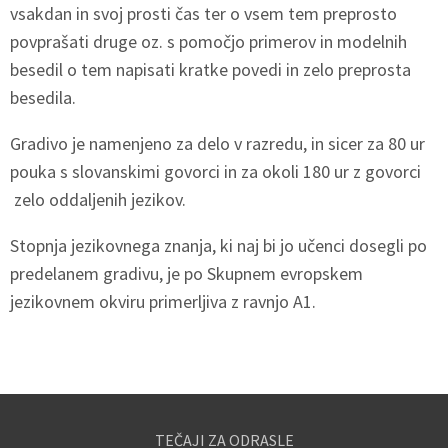
vsakdan in svoj prosti čas ter o vsem tem preprosto
povprašati druge oz. s pomočjo primerov in modelnih
besedil o tem napisati kratke povedi in zelo preprosta
besedila.
Gradivo je namenjeno za delo v razredu, in sicer za 80 ur
pouka s slovanskimi govorci in za okoli 180 ur z govorci
zelo oddaljenih jezikov.
Stopnja jezikovnega znanja, ki naj bi jo učenci dosegli po
predelanem gradivu, je po Skupnem evropskem
jezikovnem okviru primerljiva z ravnjo A1.
TEČAJI ZA ODRASLE