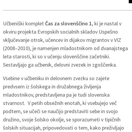
Učbeniški komplet
Čas za slovenščino 1,
ki je nastal v
okviru projekta Evropskih socialnih skladov Uspešno
vključevanje otrok, učencev in dijakov migrantov v VIZ
(2008–2010), je namenjen mladostnikom od dvanajstega
leta starosti, ki so v učenju slovenščine začetniki.
Sestavljajo ga učbenik, delovni zvezek in zgoščenka.
Vsebine v učbeniku in delovnem zvezku so zajete
predvsem iz šolskega in družabnega življenja
mladostnikov, predstavljena pa je tudi slovenska
stvarnost. V petih obsežnih enotah, ki vsebujejo več
podtem, se učeči se naučijo predstaviti sebe in svojo
družino, svoje šolsko okolje, se sporazumeti v tipičnih
šolskih situacijah, pripovedovati o tem, kako preživljajo