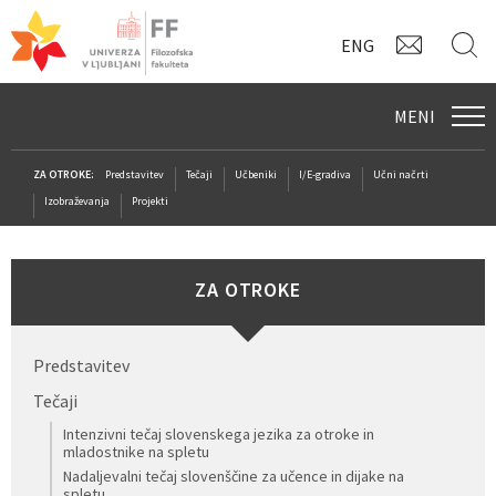
KONTAK
I
ENG
MENI
ZA OTROKE:
Predstavitev
Tečaji
Učbeniki
I/E-gradiva
Učni načrti
Izobraževanja
Projekti
ZA OTROKE
Predstavitev
Tečaji
Intenzivni tečaj slovenskega jezika za otroke in
mladostnike na spletu
Nadaljevalni tečaj slovenščine za učence in dijake na
spletu