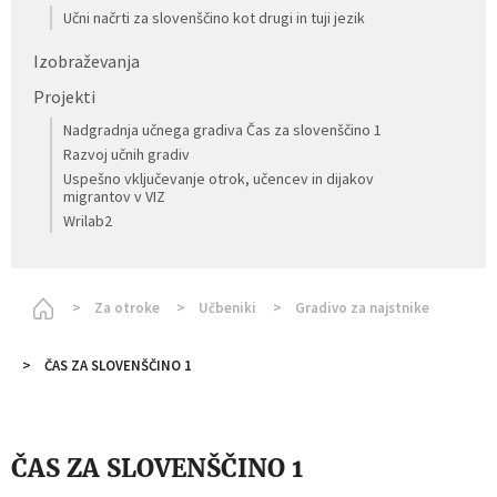
Učni načrti za slovenščino kot drugi in tuji jezik
Izobraževanja
Projekti
Nadgradnja učnega gradiva Čas za slovenščino 1
Razvoj učnih gradiv
Uspešno vključevanje otrok, učencev in dijakov
migrantov v VIZ
Wrilab2
Homepage
Za otroke
Učbeniki
Gradivo za najstnike
ČAS ZA SLOVENŠČINO 1
ČAS ZA SLOVENŠČINO 1