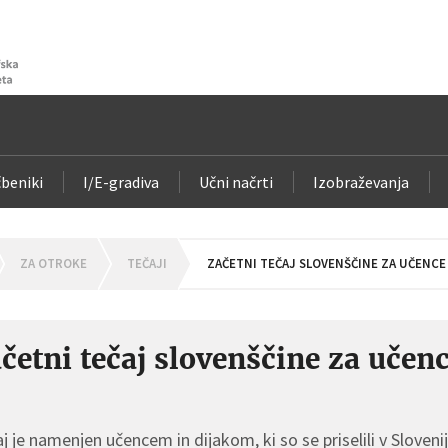
beniki
I/E-gradiva
Učni načrti
Izobraževanja
OMEPAGE
ZA OTROKE
TEČAJI
ZAČETNI TEČAJ SLOVENŠČINE ZA UČENCE 
četni tečaj slovenščine za učenc
j je namenjen učencem in dijakom, ki so se priselili v Sloveni