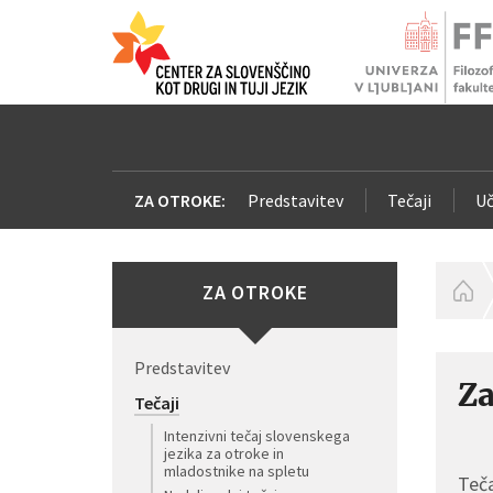
ZA OTROKE:
Predstavitev
Tečaji
Uč
ZA OTROKE
H
Predstavitev
Za
Tečaji
Intenzivni tečaj slovenskega
jezika za otroke in
mladostnike na spletu
Teča