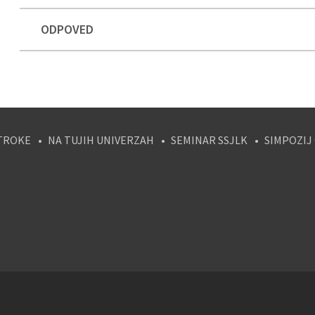
ODPOVED
TROKE
NA TUJIH UNIVERZAH
SEMINAR SSJLK
SIMPOZIJ
tagram