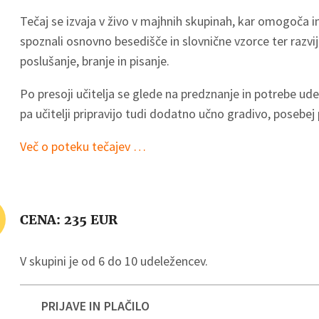
Tečaj se izvaja v živo v majhnih skupinah, kar omogoča i
spoznali osnovno besedišče in slovnične vzorce ter razvija
poslušanje, branje in pisanje.
Po presoji učitelja se glede na predznanje in potrebe u
pa učitelji pripravijo tudi dodatno učno gradivo, posebej
Več o poteku tečajev …
CENA: 235 EUR
V skupini je od 6 do 10 udeležencev.
PRIJAVE IN PLAČILO