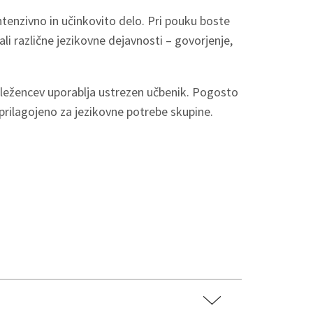
ntenzivno in učinkovito delo. Pri pouku boste
li različne jezikovne dejavnosti – govorjenje,
deležencev uporablja ustrezen učbenik. Pogosto
 prilagojeno za jezikovne potrebe skupine.