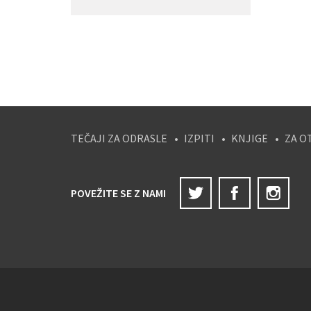
TEČAJI ZA ODRASLE
IZPITI
KNJIGE
ZA O
Twitter
Facebook
Ins
POVEŽITE SE Z NAMI