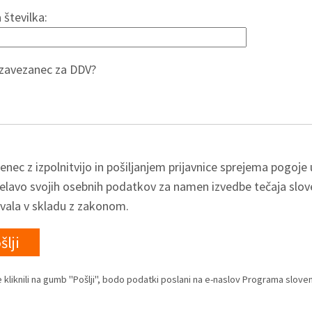
 številka:
e zavezanec za DDV?
nec z izpolnitvijo in pošiljanjem prijavnice sprejema pogoje
elavo svojih osebnih podatkov za namen izvedbe tečaja slo
vala v skladu z zakonom.
 kliknili na gumb "Pošlji", bodo podatki poslani na e-naslov Programa slove