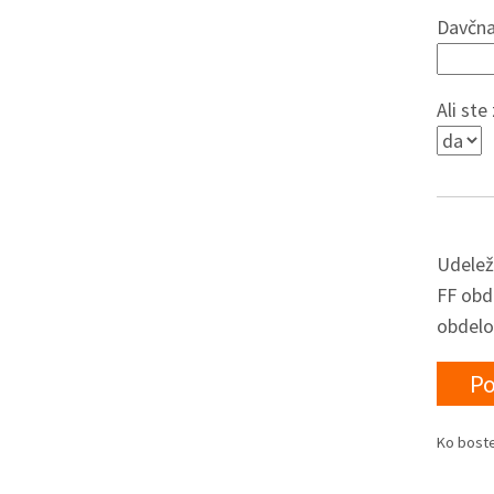
Davčna
Ali st
Udeleže
FF obd
obdelo
Ko boste