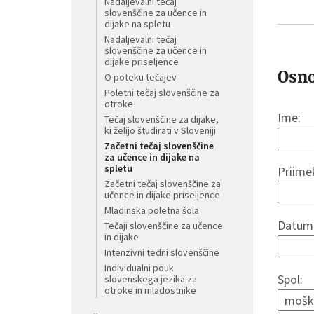
Nadaljevalni tečaj
slovenščine za učence in
dijake na spletu
Nadaljevalni tečaj
slovenščine za učence in
dijake priseljence
Osno
O poteku tečajev
Poletni tečaj slovenščine za
otroke
Ime:
Tečaj slovenščine za dijake,
ki želijo študirati v Sloveniji
Začetni tečaj slovenščine
za učence in dijake na
spletu
Priime
Začetni tečaj slovenščine za
učence in dijake priseljence
Mladinska poletna šola
Datum 
Tečaji slovenščine za učence
in dijake
Intenzivni tedni slovenščine
Individualni pouk
Spol:
slovenskega jezika za
otroke in mladostnike