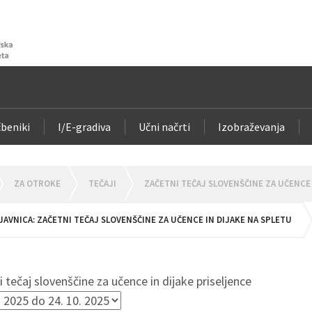
beniki
I/E-gradiva
Učni načrti
Izobraževanja
OMEPAGE
ZA OTROKE
TEČAJI
ZAČETNI TEČAJ SLOVENŠČINE ZA UČENCE 
JAVNICA: ZAČETNI TEČAJ SLOVENŠČINE ZA UČENCE IN DIJAKE NA SPLETU
 tečaj slovenščine za učence in dijake priseljence