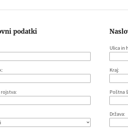
vni podatki
Naslo
Ulica in 
k:
Kraj:
rojstva:
Poštna š
Država: