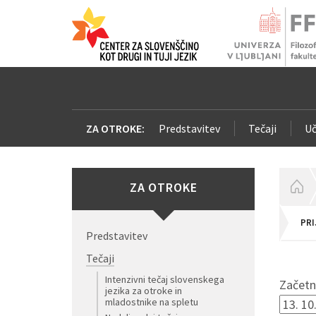
ZA OTROKE:
Predstavitev
Tečaji
Uč
ZA OTROKE
H
PRI
Predstavitev
Tečaji
Intenzivni tečaj slovenskega
Začetni
jezika za otroke in
mladostnike na spletu