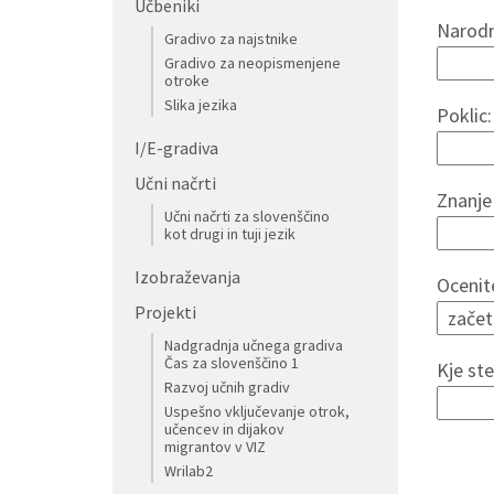
Učbeniki
Narodn
Gradivo za najstnike
Gradivo za neopismenjene
otroke
Slika jezika
Poklic:
I/E-gradiva
Učni načrti
Znanje 
Učni načrti za slovenščino
kot drugi in tuji jezik
Izobraževanja
Ocenite
Projekti
Nadgradnja učnega gradiva
Čas za slovenščino 1
Kje ste
Razvoj učnih gradiv
Uspešno vključevanje otrok,
učencev in dijakov
migrantov v VIZ
Wrilab2