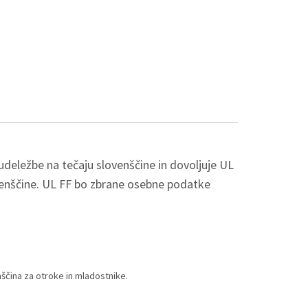
 udeležbe na tečaju slovenščine in dovoljuje UL
venščine. UL FF bo zbrane osebne podatke
nščina za otroke in mladostnike.