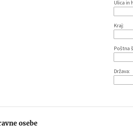
Ulica in 
Kraj:
Poštna š
Država:
ravne osebe