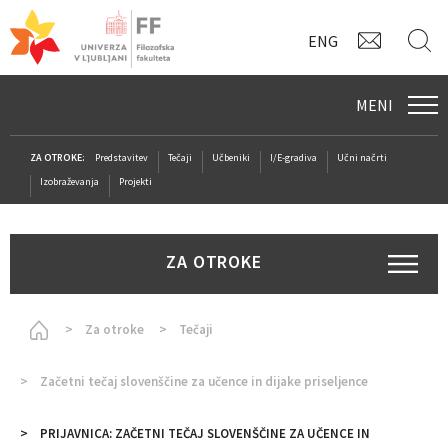
KONTAK
I
ENG
MENI
ZA OTROKE:
Predstavitev
Tečaji
Učbeniki
I/E-gradiva
Učni načrti
Izobraževanja
Projekti
ZA OTROKE
Homepage
Za otroke
Tečaji
Začetni tečaj slovenščine za učence in dijake priseljence
PRIJAVNICA: ZAČETNI TEČAJ SLOVENŠČINE ZA UČENCE IN