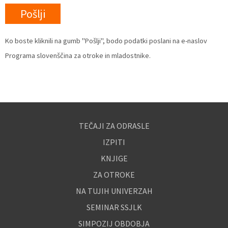
Ko boste kliknili na gumb "Pošlji", bodo podatki poslani na e-naslov
Programa slovenščina za otroke in mladostnike.
TEČAJI ZA ODRASLE
IZPITI
KNJIGE
ZA OTROKE
NA TUJIH UNIVERZAH
SEMINAR SSJLK
SIMPOZIJ OBDOBJA