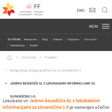
KONTAK
I
ENG
MENI
ZA OTROKE:
Predstavitev
Tečaji
Učbeniki
I/E-gradiva
Učni načrti
Izobraževanja
Projekti
Homepage
Za otroke
Projekti
Nadgradnja učnega gradiva Čas za slovenščino 1
JEDRNO BESEDIŠČE A1 Z LEKSIKALNIMI INFORMACIJAMI ZA
SLOVENŠČINO 1.0
Leksikalni vir
Jedrno besedišče A1 z leksikalnimi
informacijami za slovenščino 1.0
je namenjen učečim