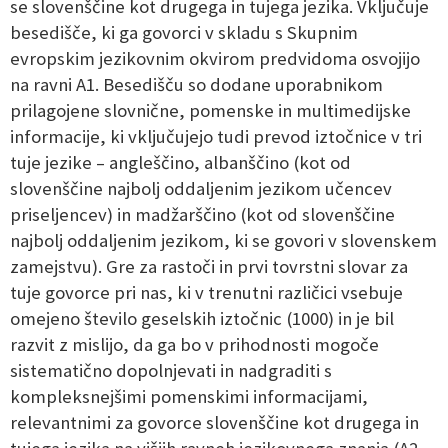
se slovenščine kot drugega in tujega jezika. Vključuje
besedišče, ki ga govorci v skladu s Skupnim
evropskim jezikovnim okvirom predvidoma osvojijo
na ravni A1. Besedišču so dodane uporabnikom
prilagojene slovnične, pomenske in multimedijske
informacije, ki vključujejo tudi prevod iztočnice v tri
tuje jezike – angleščino, albanščino (kot od
slovenščine najbolj oddaljenim jezikom učencev
priseljencev) in madžarščino (kot od slovenščine
najbolj oddaljenim jezikom, ki se govori v slovenskem
zamejstvu). Gre za rastoči in prvi tovrstni slovar za
tuje govorce pri nas, ki v trenutni različici vsebuje
omejeno število geselskih iztočnic (1000) in je bil
razvit z mislijo, da ga bo v prihodnosti mogoče
sistematično dopolnjevati in nadgraditi s
kompleksnejšimi pomenskimi informacijami,
relevantnimi za govorce slovenščine kot drugega in