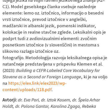
tujega jezika na višjih ravneh jezikovnega znanja (A2–
C1). Model geselskega članka vsebuje naslednje
elemente: lemo oz. iztočnico, informacijo o besedni
vrsti iztočnice, prevod iztočnice v angleški,
madžarski in albanski jezik, pomenski indikator,
kolokacije in realne stavčne zglede. Leksikalni opis je
podprt tudi z avdiovizualnimi elementi: zvočnim
posnetkom iztočnice (v slovenščini) in mestoma s
slikovno razlago iztočnice oz.
fotografijo. Metodologija razvoja leksikalnega opisa je
natančneje predstavljena v prispevku Klemen et al.
(2023):
Building a CEFR-Labeled Core Vocabulary for
Slovene as a Second or Foreign Language
, ki je na voljo
na
https://elex.link/elex2023/wp-
content/uploads/118.pdf
.
Avtorji:
dr. Eva Pori, dr. Iztok Kosem, dr. Špela Arhar
Holdt, dr. Polona Gantar, Karolina Zgaga, Rebeka