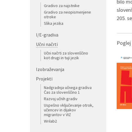
bilo m
Gradivo za najstnike
slovenš
Gradivo za neopismenjene
otroke
205. se
Slika jezika
I/E-gradiva
Poglej 
Učni načrti
Učni načrti za slovenščino
kot drugi in tuji jezik
Izobraževanja
Projekti
Nadgradnja učnega gradiva
Čas za slovenščino 1
Razvoj učnih gradiv
Uspešno vključevanje otrok,
učencev in dijakov
migrantov v VIZ
Wrilab2