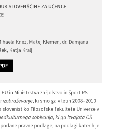
OUK SLOVENŠČINE
ZA UČENCE
CE
. Mihaela Knez, Matej Klemen, dr. Damjana
ek, Katja Kralj
PDF
 EU in Ministrstva za šolstvo in šport RS
n izobraževanje
, ki smo ga v letih 2008–2010
za slovenistiko Filozofske fakultete Univerze v
 medkulturnega sobivanja
, ki ga izvajata OŠ
Š podane pravne podlage, na podlagi katerih je