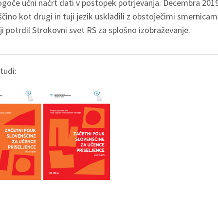
ogoče učni načrt dati v postopek potrjevanja. Decembra 2019
čino kot drugi in tuji jezik uskladili z obstoječimi smernicami
ji potrdil Strokovni svet RS za splošno izobraževanje.
tudi: