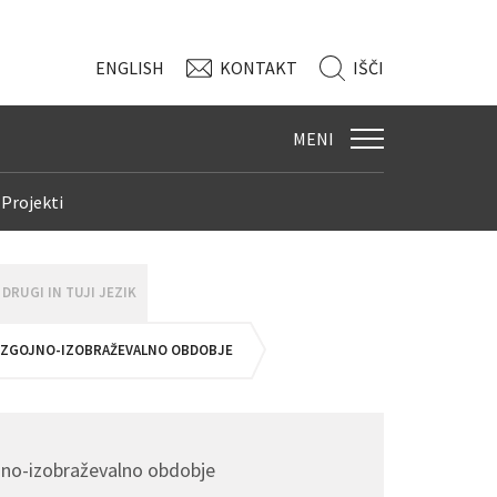
ENG
LISH
KONTAKT
IŠČI
MENI
Projekti
DRUGI IN TUJI JEZIK
 VZGOJNO-IZOBRAŽEVALNO OBDOBJE
no-izobraževalno obdobje