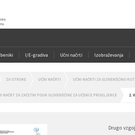
beniki
I/E-gradiva
Učni načrti
Izobraževanja
OMEPAGE
ZA OTROKE
UČNI NAČRTI
UČNI NAČRTI ZA SLOVENŠČINO KOT 
I NAČRT ZA ZAČETNI POUK SLOVENŠČINE ZA UČENCE PRISELJENCE
2.
Drugo vzgoj