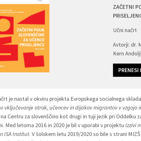
ZAČETNI P
PRISELJEN
Učni načrt
Avtorji: dr
Kern Andoljš
PRENESI 
črt je nastal v okviru projekta Evropskega socialnega sklada
 vključevanje otrok, učencev in dijakov migrantov v vzgojo i
i na Centru za slovenščino kot drugi in tuji jezik pri Oddelku 
ni. Med letoma 2016 in 2020 je bil v uporabi v projektu
Izzivi
n ISA Institut
. V šolskem letu 2019/2020 so bile s strani MIZ