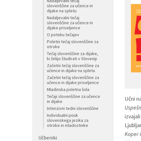
Nadaljevalni tečaj
slovenščine za učence in
dijake na spletu
Nadaljevalni tečaj
slovenščine za učence in
dijake priseljence
O poteku tečajev
Poletni tečaj slovenščine za
otroke
Tečaj slovenščine za dijake,
ki želijo študirati v Sloveniji
Začetni tečaj slovenščine za
učence in dijake na spletu
Začetni tečaj slovenščine za
učence in dijake priseljence
Mladinska poletna šola
Tečaji slovenščine za učence
Učni na
in dijake
Uspešno
Intenzivni tedni slovenščine
Individualni pouk
izvajal
slovenskega jezika za
Ljublja
otroke in mladostnike
Koper i
Učbeniki