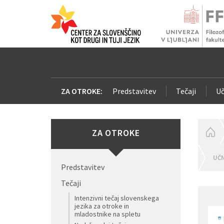
ZA OTROKE:
Predstavitev
Tečaji
Uč
ZA OTROKE
H
UČN
Predstavitev
Tečaji
Intenzivni tečaj slovenskega
jezika za otroke in
mladostnike na spletu