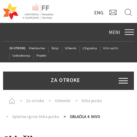
KONTAK
I
ENG
MENI
ZA OTROKE:
Predstavitev
Tečaji
Učbeniki
I/E-gradiva
Učni načrti
Izobraževanja
Projekti
ZA OTROKE
Homepage
Za otroke
Učbeniki
Slika jezika
Spletne igrice Slika jezika
OBLAČILA 4. NIVO