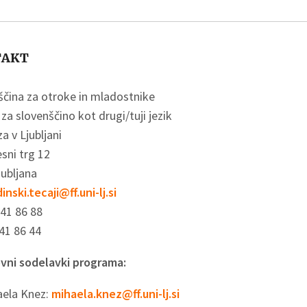
TAKT
ščina za otroke in mladostnike
za slovenščino kot drugi/tuji jezik
a v Ljubljani
sni trg 12
jubljana
inski.tecaji@ff.uni-lj.si
241 86 88
41 86 44
vni sodelavki programa:
aela Knez:
mihaela.knez@ff.uni-lj.si