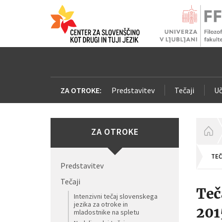
ZA OTROKE:
Predstavitev
Tečaji
Uč
ZA OTROKE
H
TEČ
Predstavitev
Tečaji
Teč
Intenzivni tečaj slovenskega
jezika za otroke in
201
mladostnike na spletu