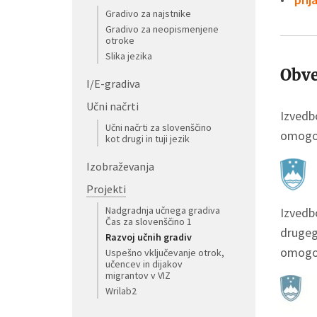
Gradivo za najstnike
Gradivo za neopismenjene
otroke
Slika jezika
Obve
I/E-gradiva
Učni načrti
Izvedbo
Učni načrti za slovenščino
omogoč
kot drugi in tuji jezik
Izobraževanja
Projekti
Nadgradnja učnega gradiva
Izvedbo
Čas za slovenščino 1
drugega
Razvoj učnih gradiv
omogoč
Uspešno vključevanje otrok,
učencev in dijakov
migrantov v VIZ
Wrilab2