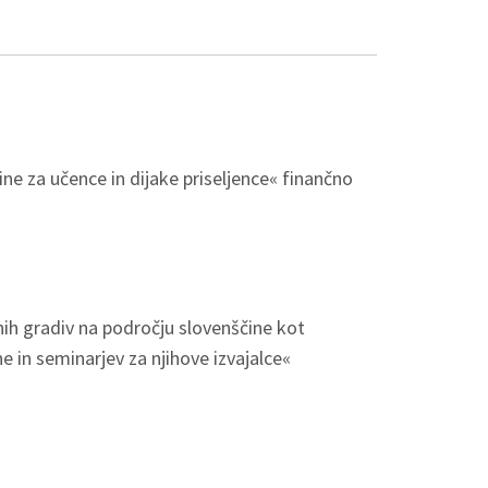
ine za učence in dijake priseljence« finančno
nih gradiv na področju slovenščine kot
e in seminarjev za njihove izvajalce«