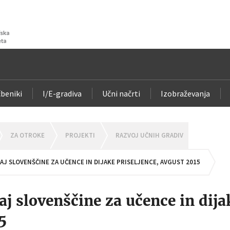
beniki
I/E-gradiva
Učni načrti
Izobraževanja
OMEPAGE
ZA OTROKE
PROJEKTI
RAZVOJ UČNIH GRADIV
AJ SLOVENŠČINE ZA UČENCE IN DIJAKE PRISELJENCE, AVGUST 2015
aj slovenščine za učence in dija
5