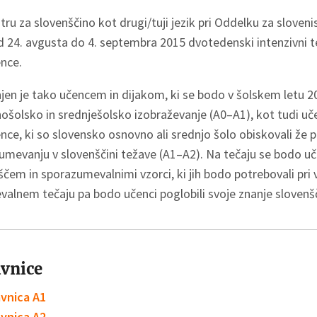
ru za slovenščino kot drugi/tuji jezik pri Oddelku za sloveni
d 24. avgusta do 4. septembra 2015 dvotedenski intenzivni te
ence.
en je tako učencem in dijakom, ki se bodo v šolskem letu 20
ošolsko in srednješolsko izobraževanje (A0–A1), kot tudi uče
ence, ki so slovensko osnovno ali srednjo šolo obiskovali že p
umevanju v slovenščini težave (A1–A2). Na tečaju se bodo uče
ščem in sporazumevalnimi vzorci, ki jih bodo potrebovali pr
valnem tečaju pa bodo učenci poglobili svoje znanje slovenš
avnice
avnica A1
avnica A2