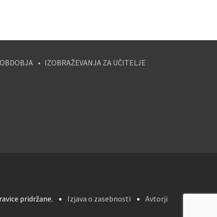
 OBDOBJA
IZOBRAŽEVANJA ZA UČITELJE
avice pridržane.
Izjava o zasebnosti
Avtorji