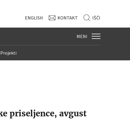
ENG
LISH
KONTAKT
IŠČI
MENI
Projekti
ke priseljence, avgust