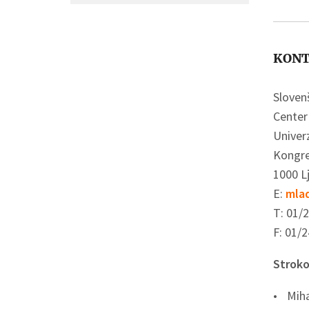
KON
Sloven
Center 
Univerz
Kongre
1000 L
E:
mlad
T: 01/
F: 01/2
Stroko
Mih