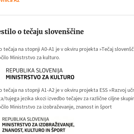
stilo o tečaju slovenščine
 tečaja na stopnji A0-A1 je v okviru projekta »Tečaj slovenšč
ilo Ministrstvo za kulturo.
 tečaja na stopnji A1-A2 je v okviru projekta ESS »Razvoj uč
/tujega jezika skozi izvedbo tečajev za različne ciljne skupin
ilo Ministrstvo za izobraževanje, znanost in šport