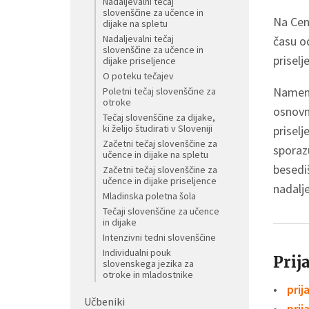
Nadaljevalni tečaj
slovenščine za učence in
Na Cent
dijake na spletu
Nadaljevalni tečaj
času o
slovenščine za učence in
priselj
dijake priseljence
O poteku tečajev
Namenj
Poletni tečaj slovenščine za
otroke
osnovn
Tečaj slovenščine za dijake,
ki želijo študirati v Sloveniji
priselj
Začetni tečaj slovenščine za
sporaz
učence in dijake na spletu
besedi
Začetni tečaj slovenščine za
učence in dijake priseljence
nadalje
Mladinska poletna šola
Tečaji slovenščine za učence
in dijake
Intenzivni tedni slovenščine
Individualni pouk
Prij
slovenskega jezika za
otroke in mladostnike
prij
Učbeniki
prij