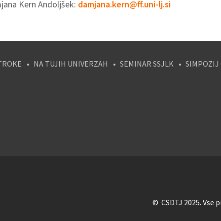
jana Kern Andoljšek:
damjana.kern@ff.uni-lj.si
TROKE
NA TUJIH UNIVERZAH
SEMINAR SSJLK
SIMPOZIJ
tagram
© CSDTJ 2025. Vse pr