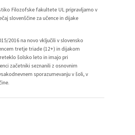
stiko Filozofske fakultete UL pripravljamo v
čaj slovenščine za učence in dijake
15/2016 na novo vključili v slovensko
ncem tretje triade (12+) in dijakom
reteklo šolsko leto in imajo pri
nci začetniki seznanili z osnovnim
i vsakodnevnem sporazumevanju v šoli, v
čine.