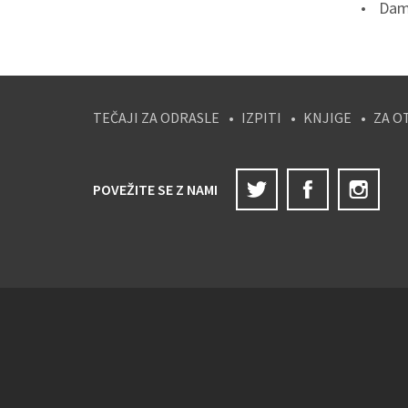
Dam
TEČAJI ZA ODRASLE
IZPITI
KNJIGE
ZA O
Twitter
Facebook
Ins
POVEŽITE SE Z NAMI