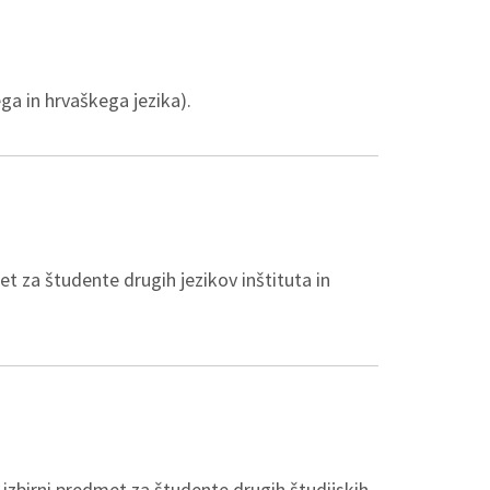
ga in hrvaškega jezika).
et za študente drugih jezikov inštituta in
er izbirni predmet za študente drugih študijskih