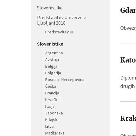
Slovenistike
Gda
Predstavitev Univerze v
Ljubljani 2018
Obvezni
Predstavitev UL
Slovenistike
Argentina
Kato
Avstrija
Belgija
Bolgarija
Diploms
Bosna in Hercegovina
drugih 
Češka
Francija
Hrvaška
Italija
Japonska
Kra
Kitajska
Litva
Madžarska
Obvezni