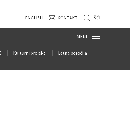
ENG
LISH
KONTAKT
IŠČI
MENI
8
Kulturni projekti
Letna poročila