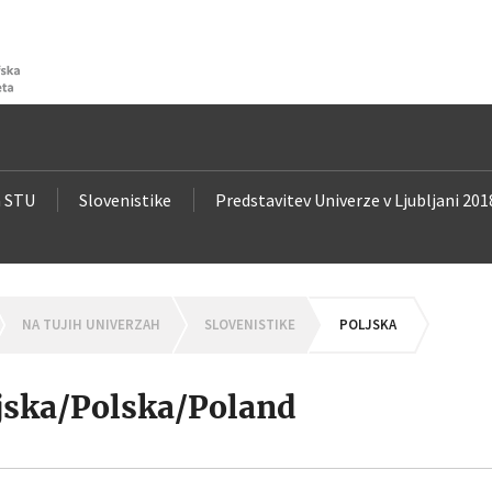
a STU
Slovenistike
Predstavitev Univerze v Ljubljani 201
OMEPAGE
NA TUJIH UNIVERZAH
SLOVENISTIKE
POLJSKA
jska/Polska/Poland