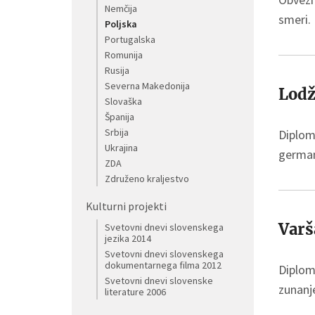
Nemčija
smeri.
Poljska
Portugalska
Romunija
Rusija
Severna Makedonija
Lod
Slovaška
Španija
Srbija
Diploms
Ukrajina
germani
ZDA
Združeno kraljestvo
Kulturni projekti
Varš
Svetovni dnevi slovenskega
jezika 2014
Svetovni dnevi slovenskega
dokumentarnega filma 2012
Diploms
Svetovni dnevi slovenske
zunanje
literature 2006