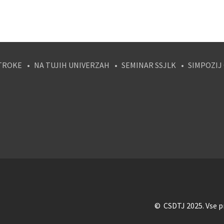
TROKE
NA TUJIH UNIVERZAH
SEMINAR SSJLK
SIMPOZIJ
tagram
© CSDTJ 2025. Vse pr