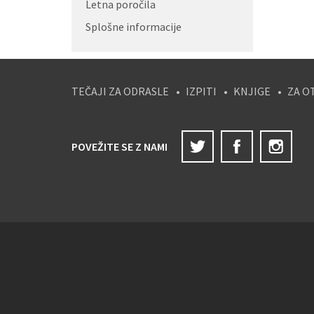
Letna poročila
Splošne informacije
TEČAJI ZA ODRASLE
IZPITI
KNJIGE
ZA O
Twitter
Facebook
Ins
POVEŽITE SE Z NAMI