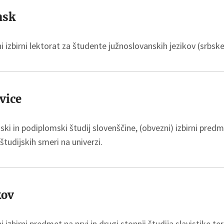
nsk
 izbirni lektorat za študente južnoslovanskih jezikov (srbske
vice
ki in podiplomski študij slovenščine, (obvezni) izbirni predm
študijskih smeri na univerzi.
kov
 izbirni predmet na prvi in drugi stopnji študija slavistike t