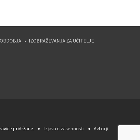
 OBDOBJA
IZOBRAŽEVANJA ZA UČITELJE
avice pridržane.
Izjava o zasebnosti
Avtorji