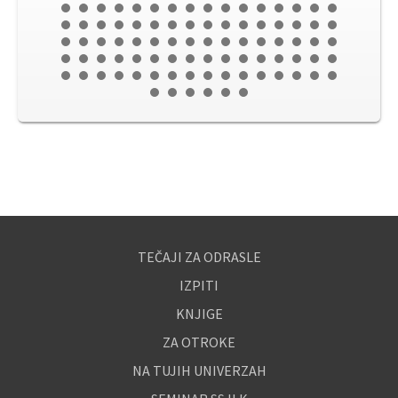
TEČAJI ZA ODRASLE
IZPITI
KNJIGE
ZA OTROKE
NA TUJIH UNIVERZAH