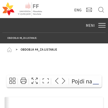
KONTAK
I
ENG
MENI
OBDOBJA 44_ZA LISTANJE:
Homepage
OBDOBJA 44_ZA LISTANJE
Pojdi na