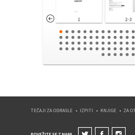
1
2-3
TEČAJI ZA ODRASLE
IZPITI
KNJIGE
ZA O
Twitter
Facebook
Ins
POVEŽITE SE Z NAMI