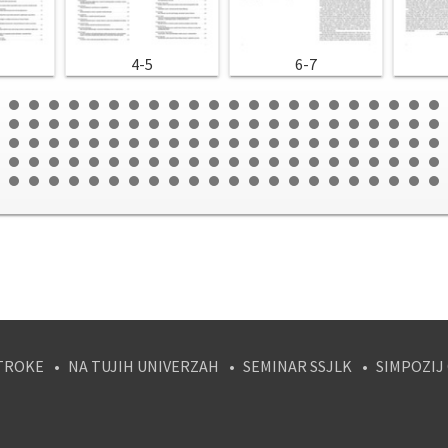
4-5
6-7
TROKE
NA TUJIH UNIVERZAH
SEMINAR SSJLK
SIMPOZIJ
tagram