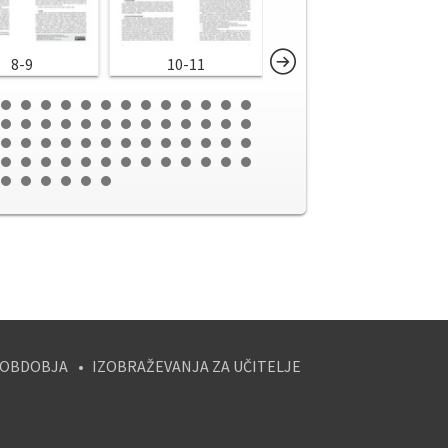
8-9
10-11
12-13
 OBDOBJA
IZOBRAŽEVANJA ZA UČITELJE