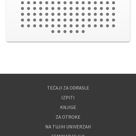
TEČAJI ZA ODRASLE
IZPITI
KNJIGE
ZA OTROKE
NA TUJIH UNIVERZAH