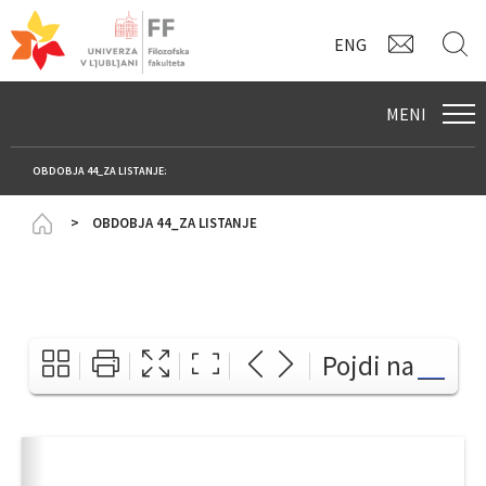
KONTAK
I
ENG
MENI
OBDOBJA 44_ZA LISTANJE:
Homepage
OBDOBJA 44_ZA LISTANJE
Pojdi na