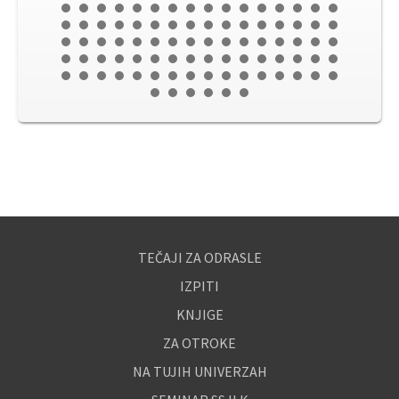
TEČAJI ZA ODRASLE
IZPITI
KNJIGE
ZA OTROKE
NA TUJIH UNIVERZAH