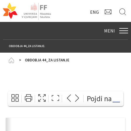
KONTAK
I
ENG
MENI
OBDOBJA 44_ZA LISTANJE:
Homepage
OBDOBJA 44_ZA LISTANJE
Pojdi na