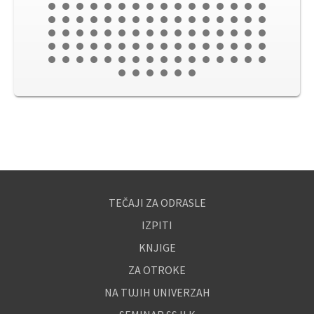
TEČAJI ZA ODRASLE
IZPITI
KNJIGE
ZA OTROKE
NA TUJIH UNIVERZAH