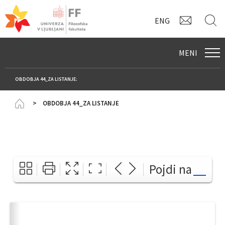
KONTAK
I
ENG
MENI
OBDOBJA 44_ZA LISTANJE:
Homepage
OBDOBJA 44_ZA LISTANJE
Pojdi na