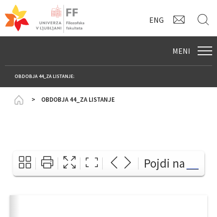
KONTAK
I
ENG
MENI
OBDOBJA 44_ZA LISTANJE:
Homepage
OBDOBJA 44_ZA LISTANJE
Pojdi na