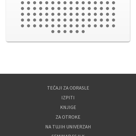
TEČAJI ZA ODRASLE
IZPITI
KNJIGE
ZA OTROKE
NA TUJIH UNIVERZAH