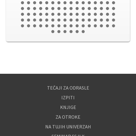
TEČAJI ZA ODRASLE
IZPITI
KNJIGE
ZA OTROKE
NA TUJIH UNIVERZAH