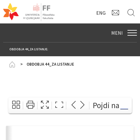
KONTAK
I
ENG
MENI
OBDOBJA 44_ZA LISTANJE:
Homepage
OBDOBJA 44_ZA LISTANJE
Pojdi na